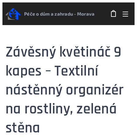
Péče o dům a zahradu - Morava
Závěsný květináč 9
kapes – Textilní
nástěnný organizér
na rostliny, zelená
stěna