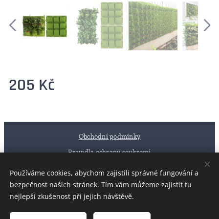
205
Kč
Obchodní podmínky
Pravidla ochrany soukromí
Používáme cookies, abychom zajistili správné fungování a
Péče o dům a zahradu - Morava
Cookies
bezpečnost našich stránek. Tím vám můžeme zajistit tu
nejlepší zkušenost při jejich návštěvě.